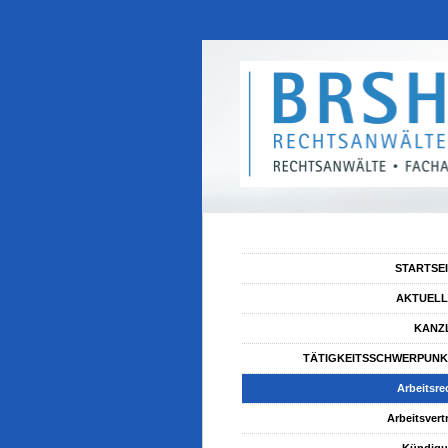
STARTSE
AKTUELL
KANZ
TÄTIGKEITSSCHWERPUNK
Arbeitsre
Arbeitsvert