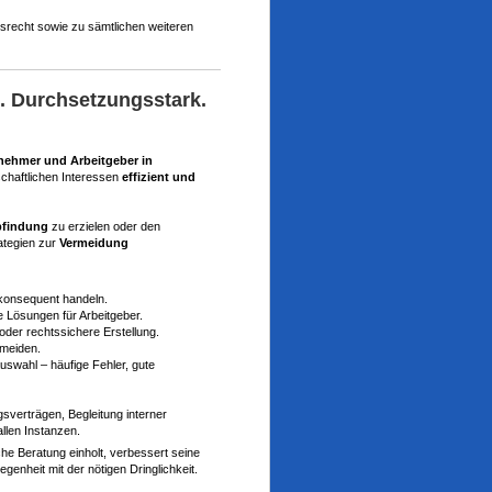
srecht sowie zu sämtlichen weiteren
h. Durchsetzungsstark.
nehmer und Arbeitgeber in
tschaftlichen Interessen
effizient und
Abfindung
zu erzielen oder den
rategien zur
Vermeidung
 konsequent handeln.
e Lösungen für Arbeitgeber.
der rechtssichere Erstellung.
rmeiden.
auswahl – häufige Fehler, gute
sverträgen, Begleitung interner
allen Instanzen.
che Beratung einholt, verbessert seine
genheit mit der nötigen Dringlichkeit.