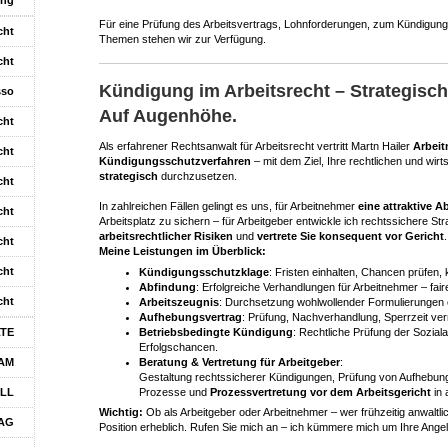
ung
Für eine Prüfung des Arbeitsvertrags, Lohnforderungen, zum Kündigung
cht
Themen stehen wir zur Verfügung.
cht
Kündigung im Arbeitsrecht – Strategisc
sso
Auf Augenhöhe.
cht
Als erfahrener Rechtsanwalt für Arbeitsrecht vertritt Martn Hailer
Arbeit
cht
Kündigungsschutzverfahren
– mit dem Ziel, Ihre rechtlichen und wir
strategisch
durchzusetzen.
cht
In zahlreichen Fällen gelingt es uns, für Arbeitnehmer
eine attraktive 
cht
Arbeitsplatz zu sichern – für Arbeitgeber entwickle ich rechtssichere St
arbeitsrechtlicher Risiken
und
vertrete Sie konsequent vor Gericht
.
cht
Meine Leistungen im Überblick:
cht
Kündigungsschutzklage
: Fristen einhalten, Chancen prüfen,
Abfindung
: Erfolgreiche Verhandlungen für Arbeitnehmer – fair
cht
Arbeitszeugnis
: Durchsetzung wohlwollender Formulierungen o
Aufhebungsvertrag
: Prüfung, Nachverhandlung, Sperrzeit ve
Betriebsbedingte Kündigung
: Rechtliche Prüfung der Sozial
TE
Erfolgschancen.
Beratung & Vertretung für Arbeitgeber
:
AM
Gestaltung rechtssicherer Kündigungen, Prüfung von Aufhebung
Prozesse und
Prozessvertretung vor dem Arbeitsgericht
in 
LL
Wichtig:
Ob als Arbeitgeber oder Arbeitnehmer – wer frühzeitig anwaltli
AG
Position erheblich. Rufen Sie mich an – ich kümmere mich um Ihre Angele