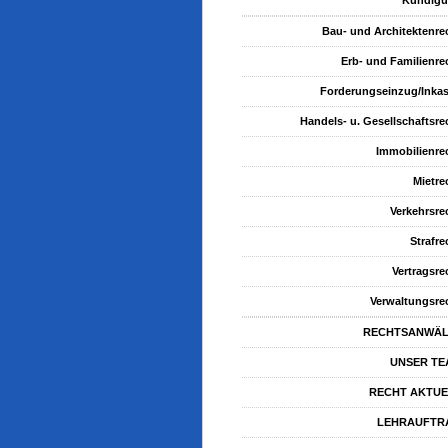
Kündig
Bau- und Architektenre
Erb- und Familienre
Forderungseinzug/Inka
Handels- u. Gesellschaftsre
Immobilienre
Mietre
Verkehrsre
Strafre
Vertragsre
Verwaltungsre
RECHTSANWÄL
UNSER TE
RECHT AKTUE
LEHRAUFTR