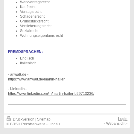
Werkvertragsrecht
Kaufrecht
Vertragsrecht
Schadensrecht
Grundstücksrecht
Versicherungsrecht
Sozialrecht
Wohnungseigentumsrecht
FREMDSPRACHEN:
Englisch
Italienisch
- anwalt.de -
https://www.anwalt.de/martin-hailer
- Linkedin -
http
s://www.linkedin.com/in/martin-hailer-b29713236/
Login
Druckversion
|
Sitemap
-
Webansicht
-
© BRSH Rechtsanwälte - Lindau